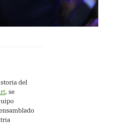
istoria del
art
, se
quipo
y ensamblado
tria