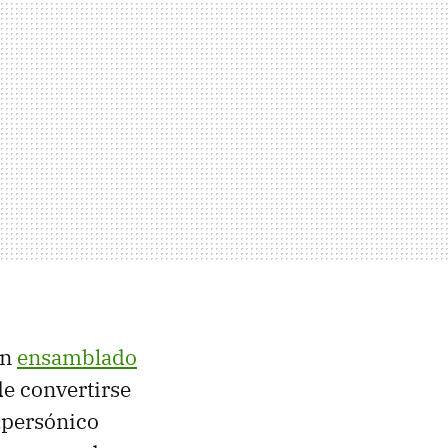
en
ensamblado
 de convertirse
upersónico