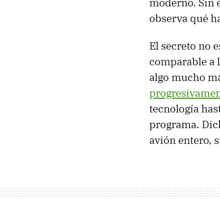
moderno. Sin e
observa qué ha
El secreto no 
comparable a 
algo mucho má
progresivamen
tecnología has
programa. Dich
avión entero, s