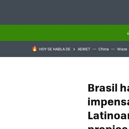
HOY SE HABLA DE
AEMET
China
Waze
Brasil 
impensa
Latinoa
propios