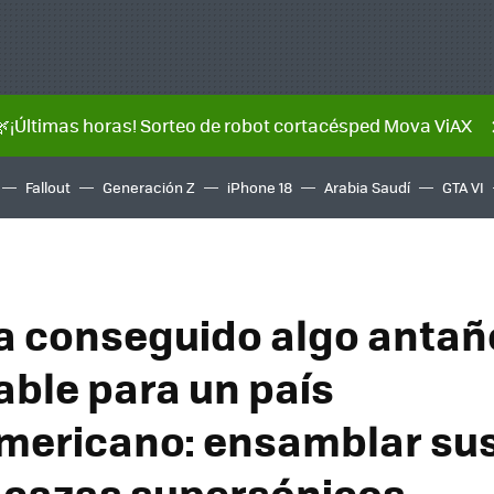
🌿¡Últimas horas! Sorteo de robot cortacésped Mova ViAX
Fallout
Generación Z
iPhone 18
Arabia Saudí
GTA VI
ha conseguido algo antañ
ble para un país
mericano: ensamblar su
 cazas supersónicos