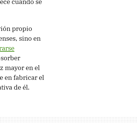
rece cuando se
vión propio
nses, sino en
rarse
bsorber
ez mayor en el
 en fabricar el
tiva de él.