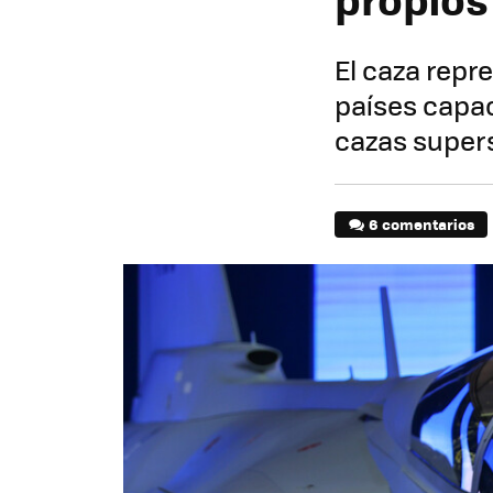
El caza repr
países capac
cazas super
6 comentarios