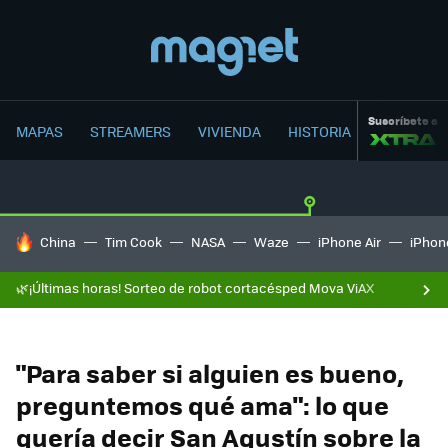
Suscríbete a
MAPAS
STREAMERS
VIVIENDA
HISTORIA
HOY SE HABLA DE
China
Tim Cook
NASA
Waze
iPhone Air
iPhone
🌿¡Últimas horas! Sorteo de robot cortacésped Mova ViAX
"Para saber si alguien es bueno,
preguntemos qué ama": lo que
quería decir San Agustín sobre la