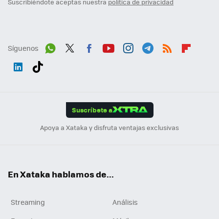
Suscribiéndote aceptas nuestra
política de privacidad
Síguenos
Wh
Twit
Fac
You
Inst
Tele
RSS
Flip
ats
ter
ebo
tub
agr
gra
boa
Link
Tikt
App
ok
e
am
m
rd
edI
ok
Suscríbete a
n
Apoya a Xataka y disfruta ventajas exclusivas
En Xataka hablamos de...
Streaming
Análisis