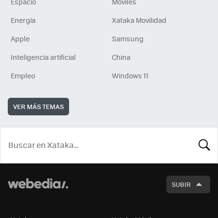
Espacio
Móviles
Energía
Xataka Movilidad
Apple
Samsung
Inteligencia artificial
China
Empleo
Windows 11
VER MÁS TEMAS
BUSCA
SUBIR