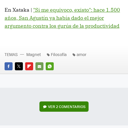
En Xataka |
"Si me equivoco, existo": hace 1.500
años, San Agustín ya había dado el mejor
argumento contra los gurús de la productividad
TEMAS
Magnet
Filosofía
amor
FACEBOOK
TWITTER
FLIPBOARD
E-
WHATSAPP
MAIL
VER
2 COMENTARIOS