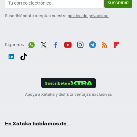
SUSCRIBIR
Suscribiéndote aceptas nuestra
política de privacidad
Síguenos
Wh
Twit
Fac
You
Inst
Tele
RSS
Flip
ats
ter
ebo
tub
agr
gra
boa
Link
Tikt
App
ok
e
am
m
rd
edI
ok
Suscríbete a
n
Apoya a Xataka y disfruta ventajas exclusivas
En Xataka hablamos de...