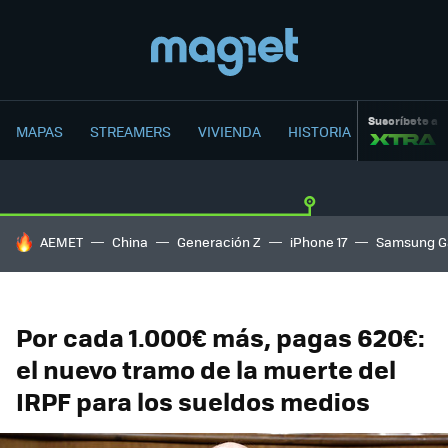
Suscríbete a
MAPAS
STREAMERS
VIVIENDA
HISTORIA
HOY SE HABLA DE
AEMET
China
Generación Z
iPhone 17
Samsung G
Por cada 1.000€ más, pagas 620€:
el nuevo tramo de la muerte del
IRPF para los sueldos medios