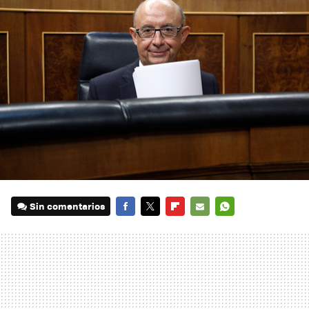
Sin comentarios
FACEBOOK
TWITTER
FLIPBOARD
E-
WHATSAPP
MAIL