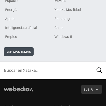
Espacio
Móviles
Energía
Xataka Movilidad
Apple
Samsung
Inteligencia artificial
China
Empleo
Windows 11
VER MÁS TEMAS
BUSCA
SUBIR