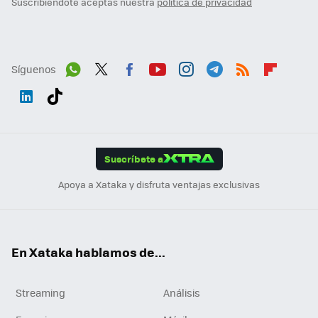
Suscribiéndote aceptas nuestra
política de privacidad
Síguenos
Wh
Twit
Fac
You
Inst
Tele
RSS
Flip
ats
ter
ebo
tub
agr
gra
boa
Link
Tikt
App
ok
e
am
m
rd
edI
ok
Suscríbete a
n
Apoya a Xataka y disfruta ventajas exclusivas
En Xataka hablamos de...
Streaming
Análisis