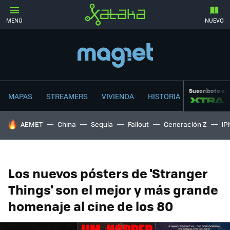
MENÚ
NUEVO
Suscríbete a
MAPAS
STREAMERS
VIVIENDA
HISTORIA
HOY SE HABLA DE
AEMET
China
Sequía
Fallout
Generación Z
iP
Los nuevos pósters de 'Stranger
Things' son el mejor y más grande
homenaje al cine de los 80