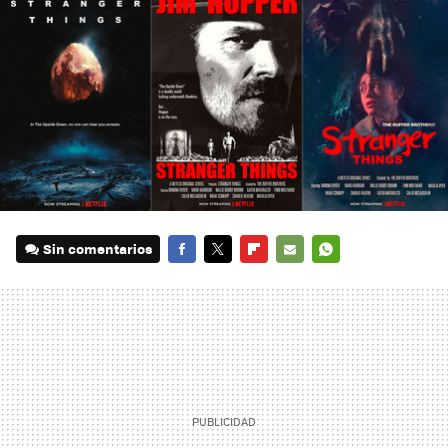
Sin comentarios
FACEBOOK
TWITTER
FLIPBOARD
E-
WHATSAPP
MAIL