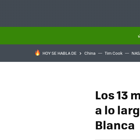
HOY SE HABLA DE
China
Tim Cook
NAS
Los 13 
a lo lar
Blanca