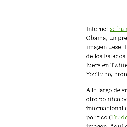
Internet
se ha
Obama, un pre
imagen desenf
de los Estados
fuera en Twitte
YouTube, brom
A lo largo de 
otro político o
internacional 
político (
Trude
imagen. Aquí e