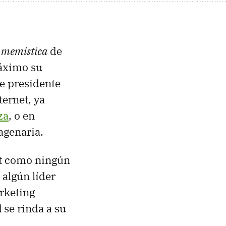
d
memística
de
áximo su
e presidente
ternet, ya
za
, o en
genaria.
et como ningún
 algún líder
rketing
d
se rinda a su