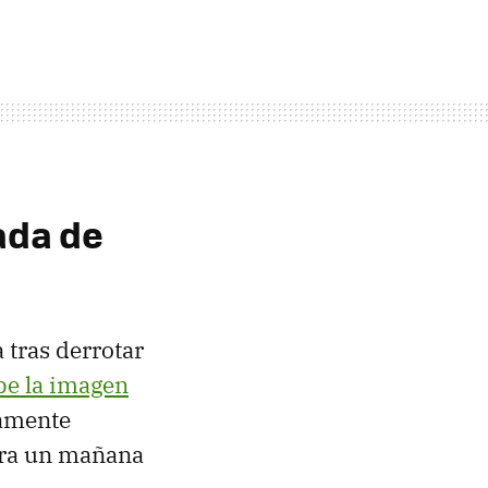
ada de
 tras derrotar
be la imagen
tamente
iera un mañana