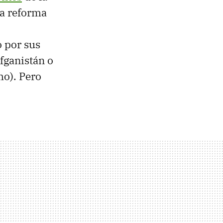
la reforma
 por sus
Afganistán o
o). Pero