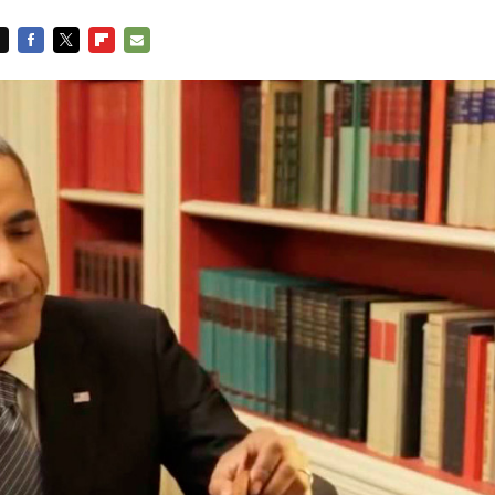
FACEBOOK
TWITTER
FLIPBOARD
E-
MAIL