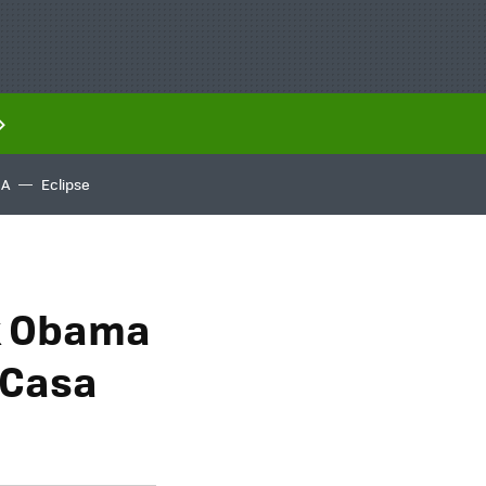
IA
Eclipse
k Obama
a Casa