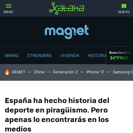
MENÚ
NUEVO
Suscríbete a
MAPAS
STREAMERS
VIVIENDA
HISTORIA
HOY SE HABLA DE
AEMET
China
Generación Z
iPhone 17
Samsung G
España ha hecho historia del
deporte en piragüismo. Pero
apenas lo encontrarás en los
medios