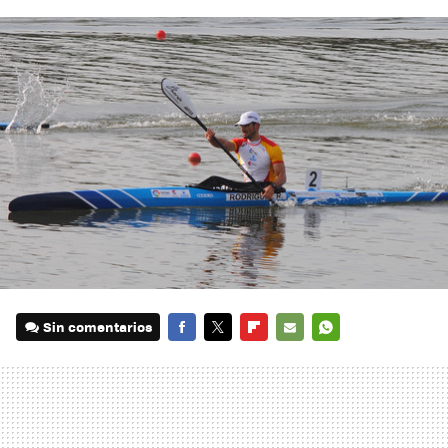
Sin comentarios
FACEBOOK
TWITTER
FLIPBOARD
E-
WHATSAPP
MAIL