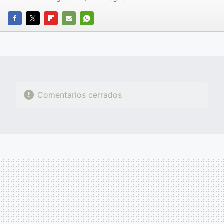
FACEBOOK
TWITTER
FLIPBOARD
E-
WHATSAPP
MAIL
Comentarios cerrados