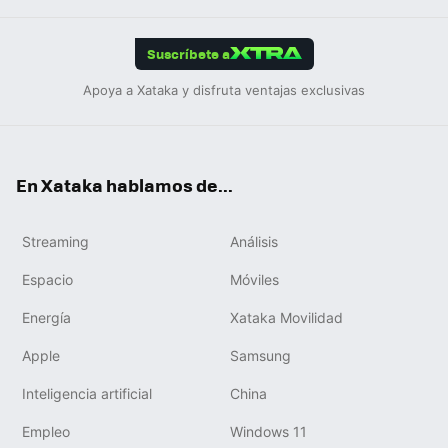
App
ok
e
am
m
rd
edIn
ok
Suscríbete a
Apoya a Xataka y disfruta ventajas exclusivas
En Xataka hablamos de...
Streaming
Análisis
Espacio
Móviles
Energía
Xataka Movilidad
Apple
Samsung
Inteligencia artificial
China
Empleo
Windows 11