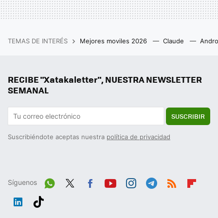
TEMAS DE INTERÉS
Mejores moviles 2026
Claude
Andro
RECIBE "Xatakaletter", NUESTRA NEWSLETTER
SEMANAL
SUSCRIBIR
Suscribiéndote aceptas nuestra
política de privacidad
Síguenos
Wh
Twit
Fac
You
Inst
Tele
RSS
Flip
ats
ter
ebo
tub
agr
gra
boa
Link
Tikt