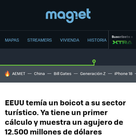
Suscríbete a
MAPAS
STREAMERS
VIVIENDA
HISTORIA
HOY SE HABLA DE
AEMET
China
Bill Gates
Generación Z
iPhone 18
EEUU temía un boicot a su sector
turístico. Ya tiene un primer
cálculo y muestra un agujero de
12.500 millones de dólares