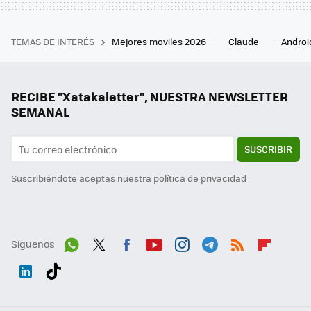
TEMAS DE INTERÉS
Mejores moviles 2026
Claude
Androi
RECIBE "Xatakaletter", NUESTRA NEWSLETTER
SEMANAL
SUSCRIBIR
Suscribiéndote aceptas nuestra
política de privacidad
Síguenos
Wh
Twit
Fac
You
Inst
Tele
RSS
Flip
ats
ter
ebo
tub
agr
gra
boa
Link
Tikt
App
ok
e
am
m
rd