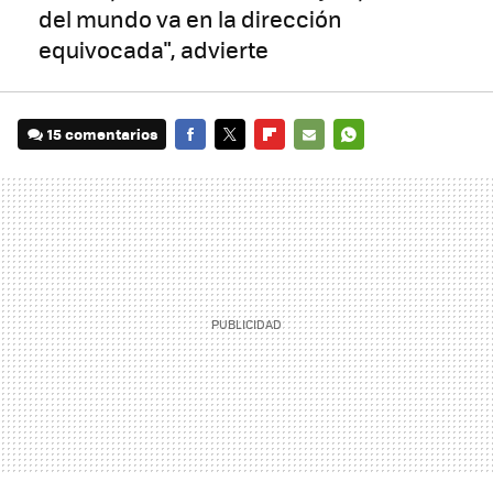
del mundo va en la dirección
equivocada", advierte
15 comentarios
FACEBOOK
TWITTER
FLIPBOARD
E-
WHATSAPP
MAIL