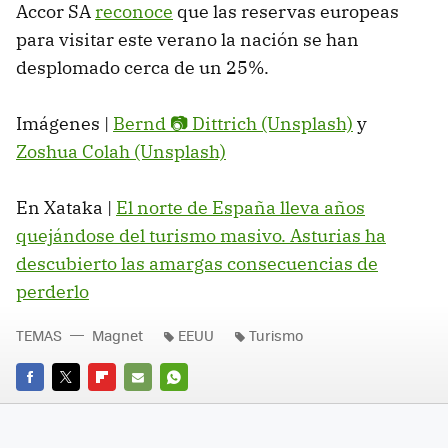
Accor SA
reconoce
que las reservas europeas
para visitar este verano la nación se han
desplomado cerca de un 25%.
Imágenes |
Bernd 📷 Dittrich (Unsplash)
y
Zoshua Colah (Unsplash)
En Xataka |
El norte de España lleva años
quejándose del turismo masivo. Asturias ha
descubierto las amargas consecuencias de
perderlo
TEMAS
Magnet
EEUU
Turismo
FACEBOOK
TWITTER
FLIPBOARD
E-
WHATSAPP
MAIL