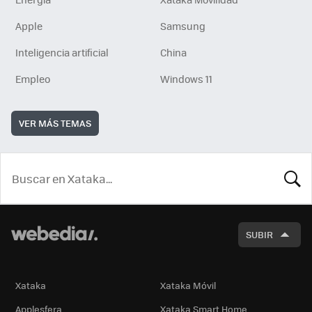
Apple
Samsung
Inteligencia artificial
China
Empleo
Windows 11
VER MÁS TEMAS
BUSCA
SUBIR
Xataka
Xataka Móvil
Applesfera
Xataka Smart Home