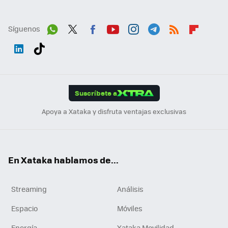
Síguenos
Wh
Twit
Fac
You
Inst
Tele
RSS
Flip
ats
ter
ebo
tub
agr
gra
boa
Link
Tikt
App
ok
e
am
m
rd
edI
ok
Suscríbete a
n
Apoya a Xataka y disfruta ventajas exclusivas
En Xataka hablamos de...
Streaming
Análisis
Espacio
Móviles
Energía
Xataka Movilidad