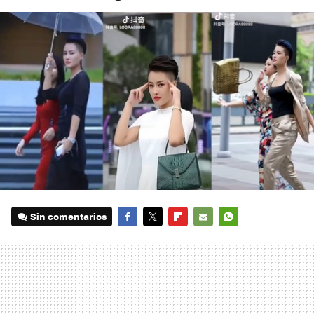
Sin comentarios
FACEBOOK
TWITTER
FLIPBOARD
E-
WHATSAPP
MAIL