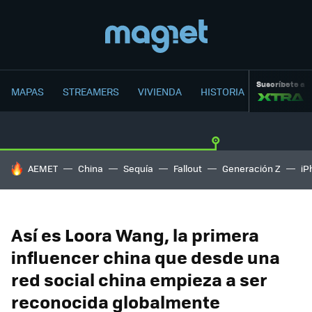
Suscríbete a
MAPAS
STREAMERS
VIVIENDA
HISTORIA
HOY SE HABLA DE
AEMET
China
Sequía
Fallout
Generación Z
iP
Así es Loora Wang, la primera
influencer china que desde una
red social china empieza a ser
reconocida globalmente