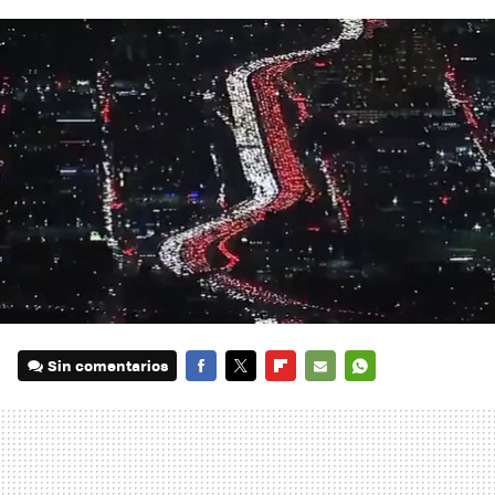
Sin comentarios
FACEBOOK
TWITTER
FLIPBOARD
E-
WHATSAPP
MAIL