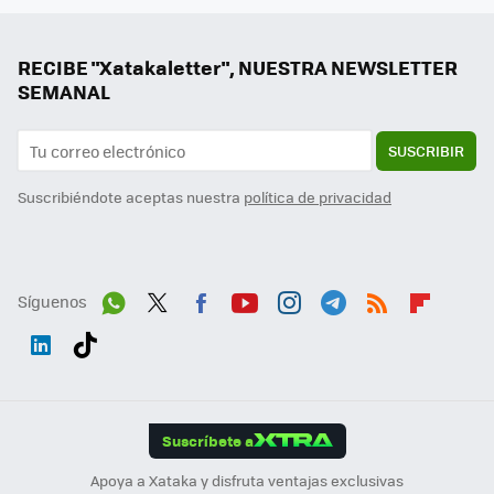
RECIBE "Xatakaletter", NUESTRA NEWSLETTER
SEMANAL
SUSCRIBIR
Suscribiéndote aceptas nuestra
política de privacidad
Síguenos
Wh
Twit
Fac
You
Inst
Tele
RSS
Flip
ats
ter
ebo
tub
agr
gra
boa
Link
Tikt
App
ok
e
am
m
rd
edI
ok
Suscríbete a
n
Apoya a Xataka y disfruta ventajas exclusivas