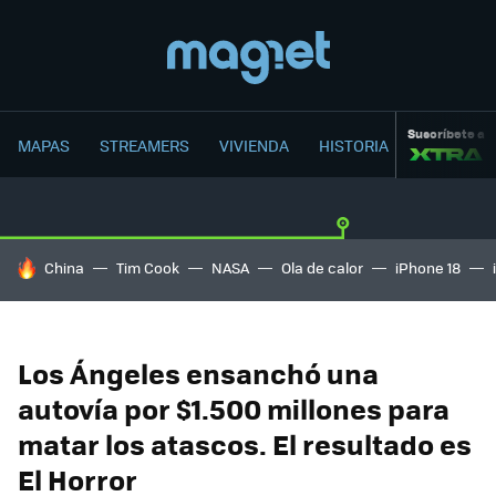
Suscríbete a
MAPAS
STREAMERS
VIVIENDA
HISTORIA
HOY SE HABLA DE
China
Tim Cook
NASA
Ola de calor
iPhone 18
Los Ángeles ensanchó una
autovía por $1.500 millones para
matar los atascos. El resultado es
El Horror