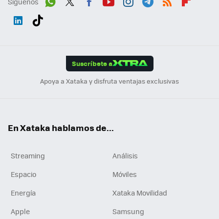
Síguenos
Wh
Twit
Fac
You
Inst
Tele
RSS
Flip
ats
ter
ebo
tub
agr
gra
boa
Link
Tikt
App
ok
e
am
m
rd
edI
ok
Suscríbete a
n
Apoya a Xataka y disfruta ventajas exclusivas
En Xataka hablamos de...
Streaming
Análisis
Espacio
Móviles
Energía
Xataka Movilidad
Apple
Samsung