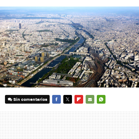
Sin comentarios
FACEBOOK
TWITTER
FLIPBOARD
E-
WHATSAPP
MAIL