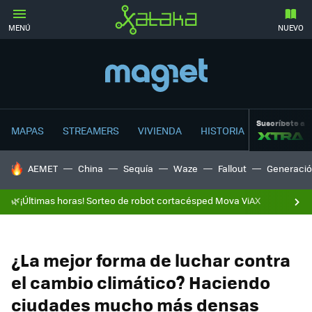
MENÚ
NUEVO
Suscríbete a
MAPAS
STREAMERS
VIVIENDA
HISTORIA
HOY SE HABLA DE
AEMET
China
Sequía
Waze
Fallout
Generació
🌿¡Últimas horas! Sorteo de robot cortacésped Mova ViAX
¿La mejor forma de luchar contra
el cambio climático? Haciendo
ciudades mucho más densas