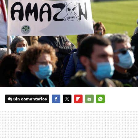
Sin comentarios
FACEBOOK
TWITTER
FLIPBOARD
E-
WHATSAPP
MAIL