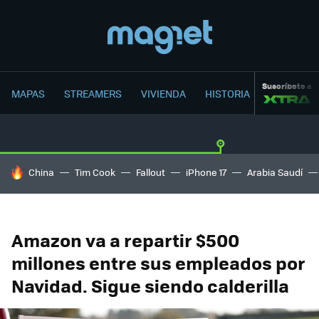
Suscríbete a
MAPAS
STREAMERS
VIVIENDA
HISTORIA
HOY SE HABLA DE
China
Tim Cook
Fallout
iPhone 17
Arabia Saudí
Amazon va a repartir $500
millones entre sus empleados por
Navidad. Sigue siendo calderilla