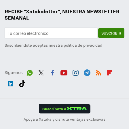
RECIBE "Xatakaletter", NUESTRA NEWSLETTER
SEMANAL
SUSCRIBIR
Suscribiéndote aceptas nuestra
política de privacidad
Síguenos
Wh
Twit
Fac
You
Inst
Tele
RSS
Flip
ats
ter
ebo
tub
agr
gra
boa
Link
Tikt
App
ok
e
am
m
rd
edI
ok
Suscríbete a
n
Apoya a Xataka y disfruta ventajas exclusivas