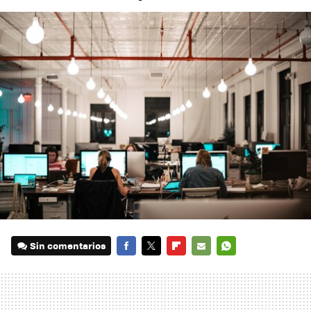
Sin comentarios
FACEBOOK
TWITTER
FLIPBOARD
E-
WHATSAPP
MAIL