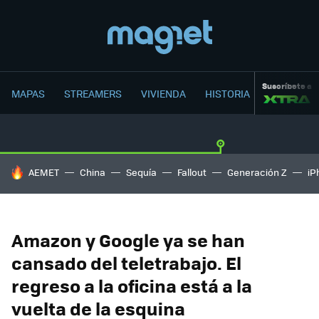
Suscríbete a
MAPAS
STREAMERS
VIVIENDA
HISTORIA
HOY SE HABLA DE
AEMET
China
Sequía
Fallout
Generación Z
iP
Amazon y Google ya se han
cansado del teletrabajo. El
regreso a la oficina está a la
vuelta de la esquina