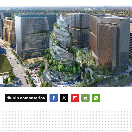
Sin comentarios
FACEBOOK
TWITTER
FLIPBOARD
E-
WHATSAPP
MAIL