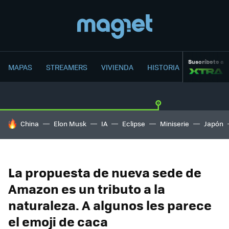
Suscríbete a
MAPAS
STREAMERS
VIVIENDA
HISTORIA
HOY SE HABLA DE
China
Elon Musk
IA
Eclipse
Miniserie
Japón
La propuesta de nueva sede de
Amazon es un tributo a la
naturaleza. A algunos les parece
el emoji de caca