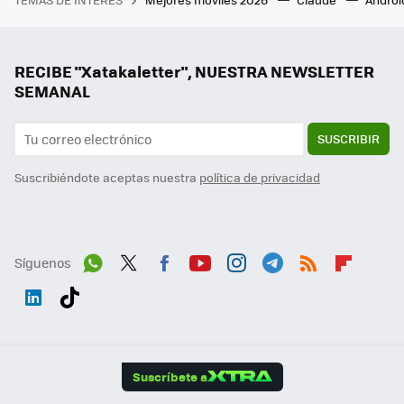
RECIBE "Xatakaletter", NUESTRA NEWSLETTER
SEMANAL
SUSCRIBIR
Suscribiéndote aceptas nuestra
política de privacidad
Síguenos
Wh
Twit
Fac
You
Inst
Tele
RSS
Flip
ats
ter
ebo
tub
agr
gra
boa
Link
Tikt
App
ok
e
am
m
rd
edI
ok
Suscríbete a
n