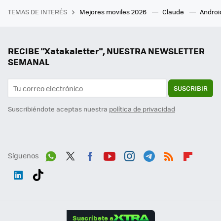
TEMAS DE INTERÉS
Mejores moviles 2026
Claude
Androi
RECIBE "Xatakaletter", NUESTRA NEWSLETTER
SEMANAL
SUSCRIBIR
Suscribiéndote aceptas nuestra
política de privacidad
Síguenos
Wh
Twit
Fac
You
Inst
Tele
RSS
Flip
ats
ter
ebo
tub
agr
gra
boa
Link
Tikt
App
ok
e
am
m
rd
edI
ok
Suscríbete a
n