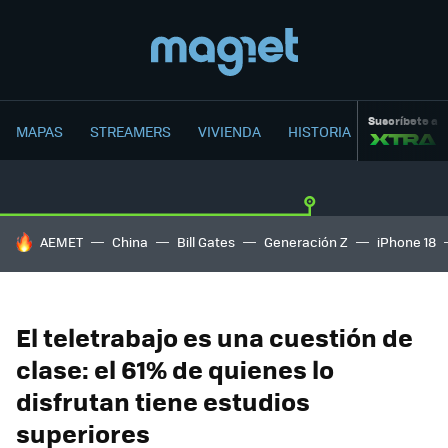
Suscríbete a
MAPAS
STREAMERS
VIVIENDA
HISTORIA
HOY SE HABLA DE
AEMET
China
Bill Gates
Generación Z
iPhone 18
El teletrabajo es una cuestión de
clase: el 61% de quienes lo
disfrutan tiene estudios
superiores