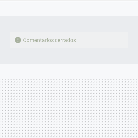
FACEBOOK
TWITTER
FLIPBOARD
E-
WHATSAPP
MAIL
Comentarios cerrados