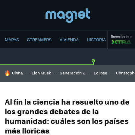
Suscríbete a
MAPAS
STREAMERS
VIVIENDA
HISTORIA
HOY SE HABLA DE
China
Elon Musk
Generación Z
Eclipse
Christoph
Al fin la ciencia ha resuelto uno de
los grandes debates de la
humanidad: cuáles son los países
más lloricas