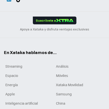
ats
ter
ebo
tub
agr
gra
boa
Link
Tikt
App
ok
e
am
m
rd
edI
ok
Suscríbete a
n
Apoya a Xataka y disfruta ventajas exclusivas
En Xataka hablamos de...
Streaming
Análisis
Espacio
Móviles
Energía
Xataka Movilidad
Apple
Samsung
Inteligencia artificial
China