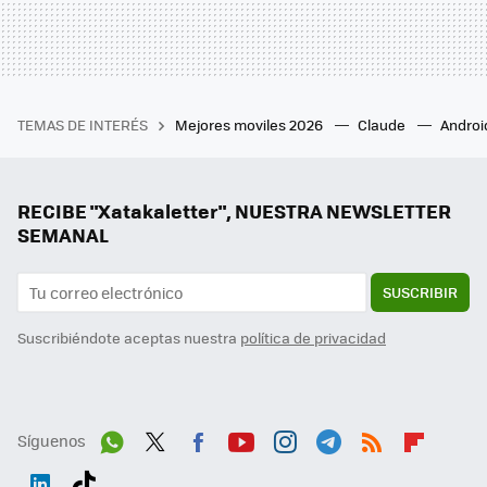
TEMAS DE INTERÉS
Mejores moviles 2026
Claude
Androi
RECIBE "Xatakaletter", NUESTRA NEWSLETTER
SEMANAL
SUSCRIBIR
Suscribiéndote aceptas nuestra
política de privacidad
Síguenos
Wh
Twit
Fac
You
Inst
Tele
RSS
Flip