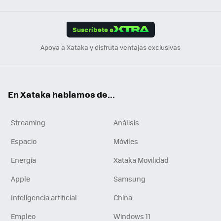
Link
Tikt
App
ok
e
am
m
rd
edI
ok
Suscríbete a
n
Apoya a Xataka y disfruta ventajas exclusivas
En Xataka hablamos de...
Streaming
Análisis
Espacio
Móviles
Energía
Xataka Movilidad
Apple
Samsung
Inteligencia artificial
China
Empleo
Windows 11