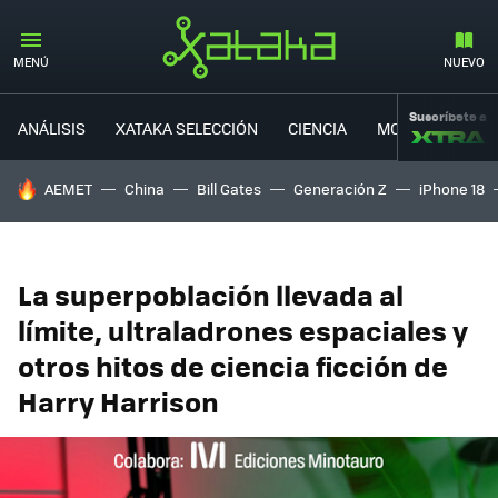
MENÚ
NUEVO
Suscríbete a
ANÁLISIS
XATAKA SELECCIÓN
CIENCIA
MOVILIDAD
HOY SE HABLA DE
AEMET
China
Bill Gates
Generación Z
iPhone 18
La superpoblación llevada al
límite, ultraladrones espaciales y
otros hitos de ciencia ficción de
Harry Harrison