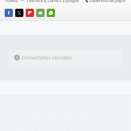
TEMAS
Literatura, comics y juegos
Laberinto de papel
FACEBOOK
TWITTER
FLIPBOARD
E-
WHATSAPP
MAIL
Comentarios cerrados