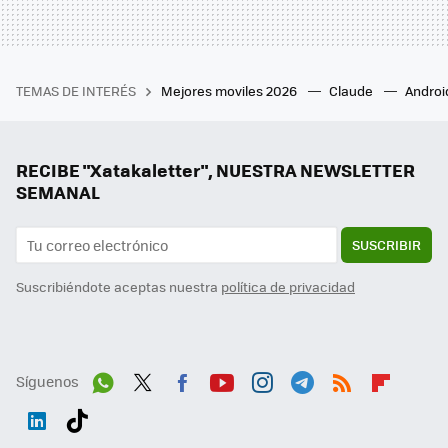
TEMAS DE INTERÉS
Mejores moviles 2026
Claude
Androi
RECIBE "Xatakaletter", NUESTRA NEWSLETTER
SEMANAL
SUSCRIBIR
Suscribiéndote aceptas nuestra
política de privacidad
Síguenos
Wh
Twit
Fac
You
Inst
Tele
RSS
Flip
ats
ter
ebo
tub
agr
gra
boa