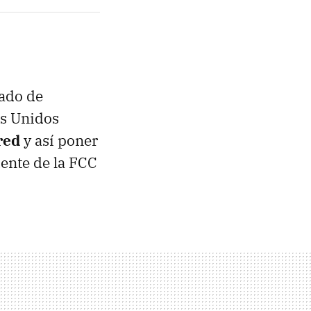
rado de
os Unidos
red
y así poner
dente de la FCC