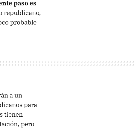
iente paso es
do republicano,
oco probable
rán a un
blicanos para
s tienen
tación, pero