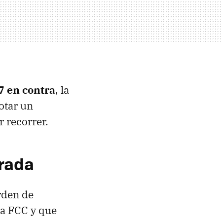
7 en contra
, la
otar un
 recorrer.
arada
rden de
la FCC y que