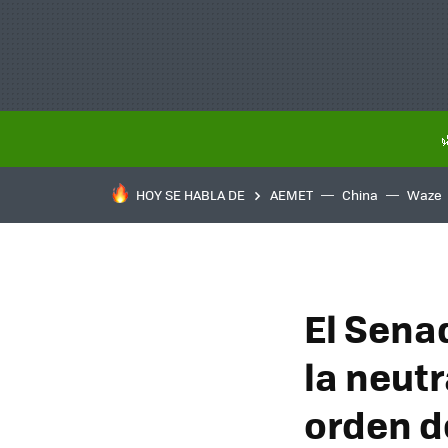
HOY SE HABLA DE
AEMET
China
Waze
El Sena
la neutr
orden d