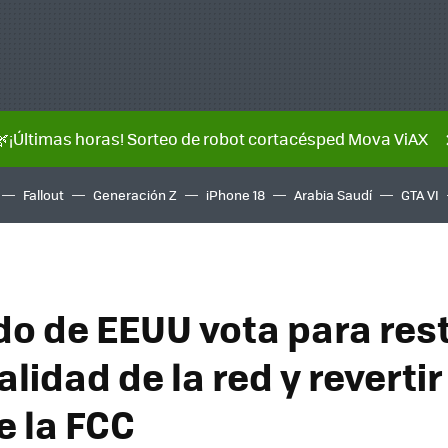
🌿¡Últimas horas! Sorteo de robot cortacésped Mova ViAX
Fallout
Generación Z
iPhone 18
Arabia Saudí
GTA VI
do de EEUU vota para res
alidad de la red y revertir
e la FCC