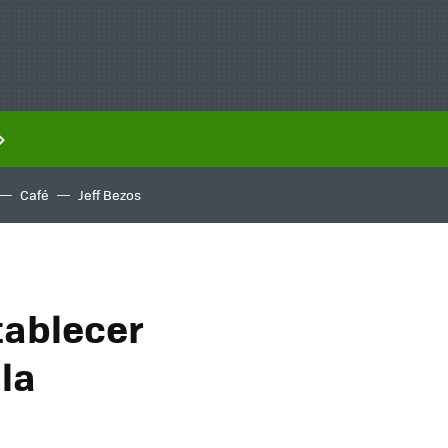
Café
Jeff Bezos
tablecer
 la