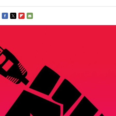
FACEBOOK
TWITTER
FLIPBOARD
E-
MAIL