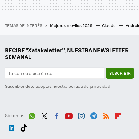
TEMAS DE INTERÉS
Mejores moviles 2026
Claude
Androi
RECIBE "Xatakaletter", NUESTRA NEWSLETTER
SEMANAL
SUSCRIBIR
Suscribiéndote aceptas nuestra
política de privacidad
Síguenos
Wh
Twit
Fac
You
Inst
Tele
RSS
Flip
ats
ter
ebo
tub
agr
gra
boa
Link
Tikt