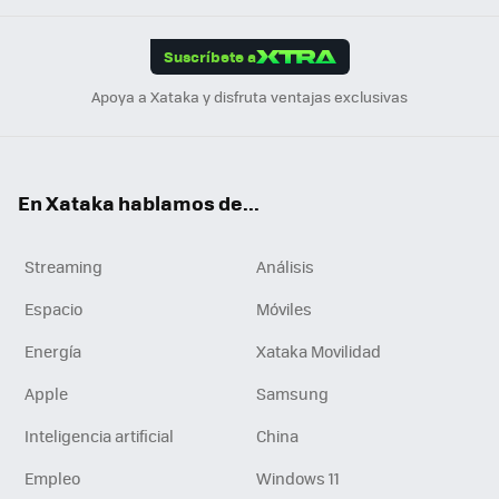
App
ok
e
am
m
rd
edI
ok
Suscríbete a
n
Apoya a Xataka y disfruta ventajas exclusivas
En Xataka hablamos de...
Streaming
Análisis
Espacio
Móviles
Energía
Xataka Movilidad
Apple
Samsung
Inteligencia artificial
China
Empleo
Windows 11