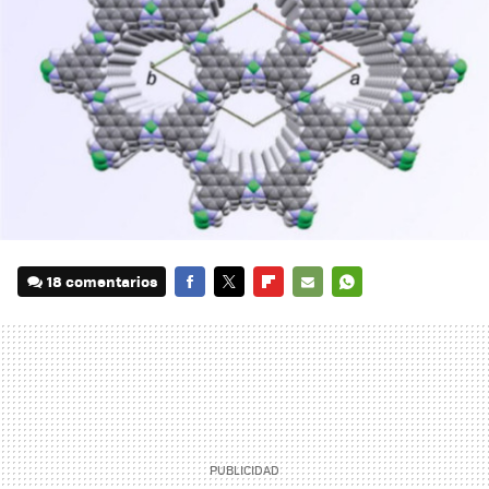
18 comentarios
FACEBOOK
TWITTER
FLIPBOARD
E-
WHATSAPP
MAIL