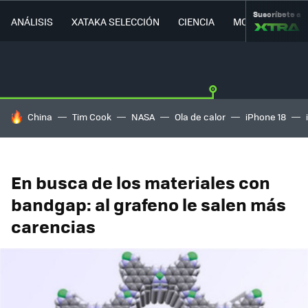
Suscríbete a
ANÁLISIS
XATAKA SELECCIÓN
CIENCIA
MOVILIDAD
HOY SE HABLA DE
China
Tim Cook
NASA
Ola de calor
iPhone 18
En busca de los materiales con
bandgap: al grafeno le salen más
carencias