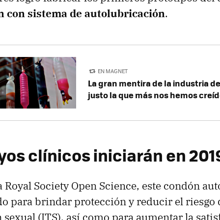
 con sistema de autolubricación
.
EN MAGNET
La gran mentira de la industria d
justo la que más nos hemos creí
os clínicos iniciarán en 201
a Royal Society Open Science, este condón aut
do para brindar protección y reducir el riesgo
 sexual (ITS), así como para aumentar la satis