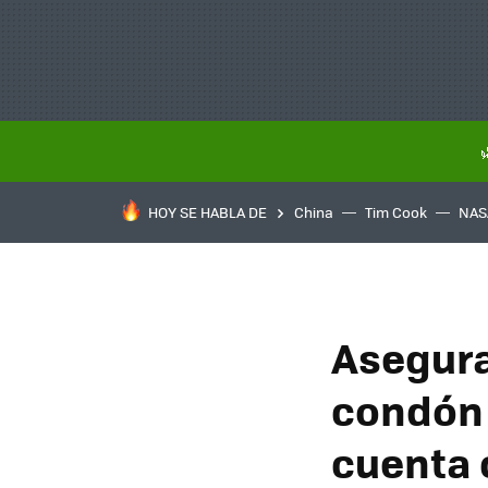
HOY SE HABLA DE
China
Tim Cook
NAS
Asegura
condón 
cuenta 