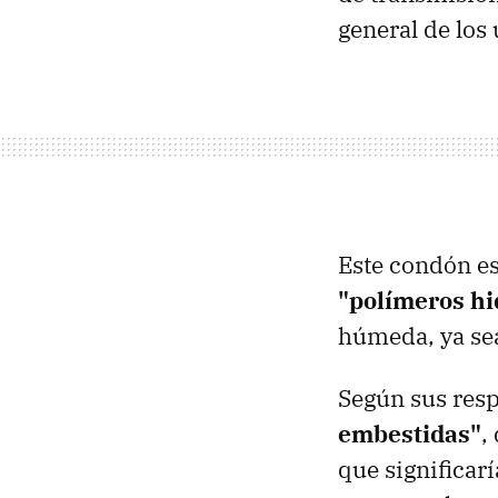
general de los 
Este condón es
"polímeros hi
húmeda, ya sea
Según sus res
embestidas"
,
que significar