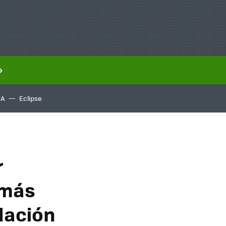
IA
Eclipse
r
emás
dación