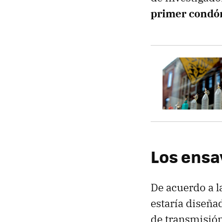
primer condón
Los ensay
De acuerdo a l
estaría diseña
de transmisión