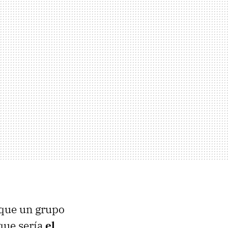
que un grupo
 que sería
el