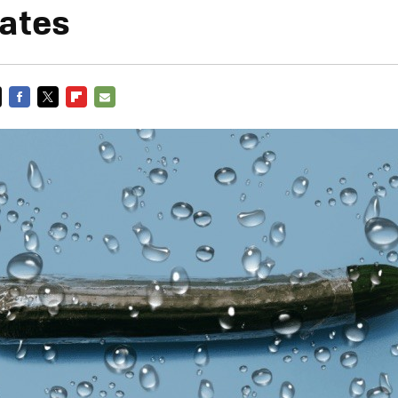
Gates
FACEBOOK
TWITTER
FLIPBOARD
E-
MAIL