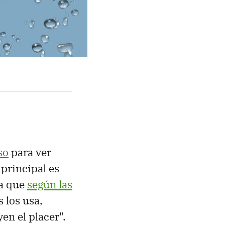
so
para ver
 principal es
ya que
según las
 los usa,
en el placer".