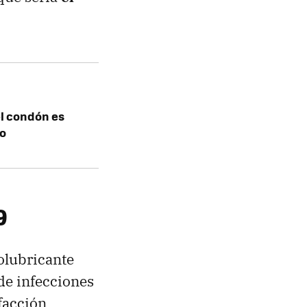
el condón es
do
9
olubricante
 de infecciones
facción