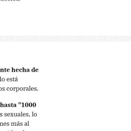
ante hecha de
do está
os corporales.
 hasta "1000
s sexuales, lo
ones más al