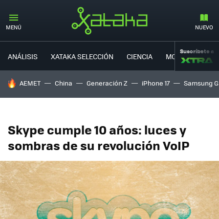
MENÚ
NUEVO
Suscríbete a
ANÁLISIS
XATAKA SELECCIÓN
CIENCIA
MOVILIDAD
HOY SE HABLA DE
AEMET
China
Generación Z
iPhone 17
Samsung G
Skype cumple 10 años: luces y
sombras de su revolución VoIP