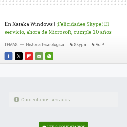
En Xataka Windows |
¡Felicidades Skype! El
servicio, ahora de Microsoft, cumple 10 años
TEMAS
Historia Tecnológica
Skype
VoIP
FACEBOOK
TWITTER
FLIPBOARD
E-
WHATSAPP
MAIL
Comentarios cerrados
VER
8 COMENTARIOS