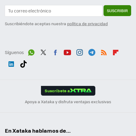
SUSCRIBIR
Suscribiéndote aceptas nuestra
política de privacidad
Síguenos
Wh
Twit
Fac
You
Inst
Tele
RSS
Flip
ats
ter
ebo
tub
agr
gra
boa
Link
Tikt
App
ok
e
am
m
rd
edI
ok
Suscríbete a
n
Apoya a Xataka y disfruta ventajas exclusivas
En Xataka hablamos de...