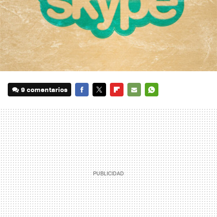
9 comentarios
FACEBOOK
TWITTER
FLIPBOARD
E-
WHATSAPP
MAIL