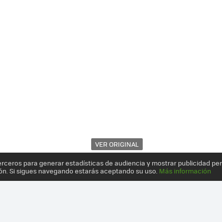
VER ORIGINAL
erceros para generar estadísticas de audiencia y mostrar publicidad pe
ón. Si sigues navegando estarás aceptando su uso.
Más información
SUNG YP-U3, REPRODUCTOR MP3