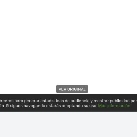
VER ORIGINAL
erceros para generar estadísticas de audiencia y mostrar publicidad pe
ón. Si sigues navegando estarás aceptando su uso.
Más información
SUNG YP-U3, REPRODUCTOR MP3