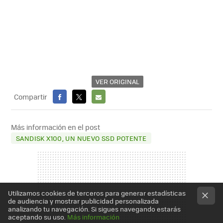
VER ORIGINAL
Compartir
FACEBOOK
X
E-
MAIL
Más información en el post
SANDISK X100, UN NUEVO SSD POTENTE
Utilizamos cookies de terceros para generar estadísticas
de audiencia y mostrar publicidad personalizada
analizando tu navegación. Si sigues navegando estarás
aceptando su uso.
Más información