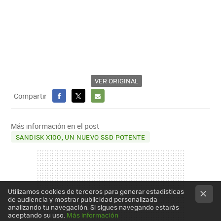
VER ORIGINAL
Compartir
FACEBOOK
X
E-
MAIL
Más información en el post
SANDISK X100, UN NUEVO SSD POTENTE
Utilizamos cookies de terceros para generar estadísticas
de audiencia y mostrar publicidad personalizada
analizando tu navegación. Si sigues navegando estarás
aceptando su uso.
Más información