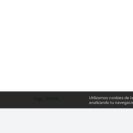
Utilizamos cookies de t
NOKIA
Tags
analizando tu navegaci
Más información en el post
NOKIA LUMIA 620, UN