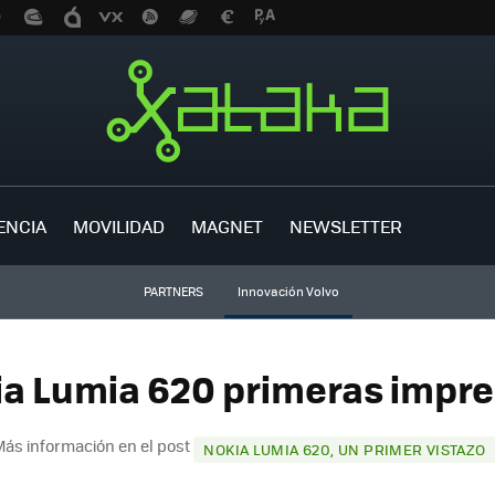
ENCIA
MOVILIDAD
MAGNET
NEWSLETTER
PARTNERS
Innovación Volvo
ia Lumia 620 primeras impres
ás información en el post
NOKIA LUMIA 620, UN PRIMER VISTAZO