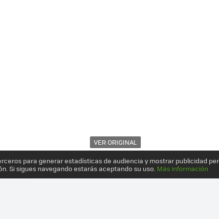
VER ORIGINAL
erceros para generar estadísticas de audiencia y mostrar publicidad pe
ón. Si sigues navegando estarás aceptando su uso.
Más información
 PRIMER VISTAZO