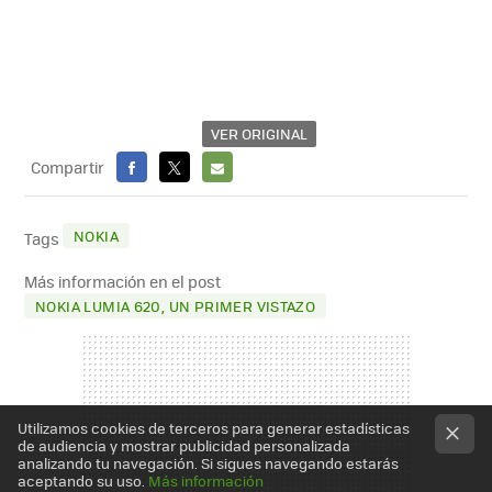
VER ORIGINAL
Compartir
FACEBOOK
X
E-
MAIL
NOKIA
Tags
Más información en el post
NOKIA LUMIA 620, UN PRIMER VISTAZO
Utilizamos cookies de terceros para generar estadísticas
de audiencia y mostrar publicidad personalizada
analizando tu navegación. Si sigues navegando estarás
aceptando su uso.
Más información