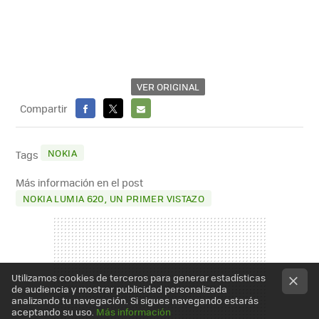
VER ORIGINAL
Compartir
FACEBOOK
X
E-
MAIL
NOKIA
Tags
Más información en el post
NOKIA LUMIA 620, UN PRIMER VISTAZO
Utilizamos cookies de terceros para generar estadísticas
de audiencia y mostrar publicidad personalizada
analizando tu navegación. Si sigues navegando estarás
aceptando su uso.
Más información