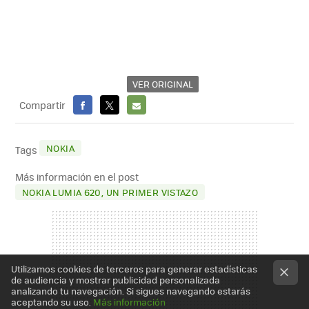
VER ORIGINAL
Compartir
FACEBOOK
X
E-
MAIL
NOKIA
Tags
Más información en el post
NOKIA LUMIA 620, UN PRIMER VISTAZO
Utilizamos cookies de terceros para generar estadísticas
de audiencia y mostrar publicidad personalizada
analizando tu navegación. Si sigues navegando estarás
aceptando su uso.
Más información