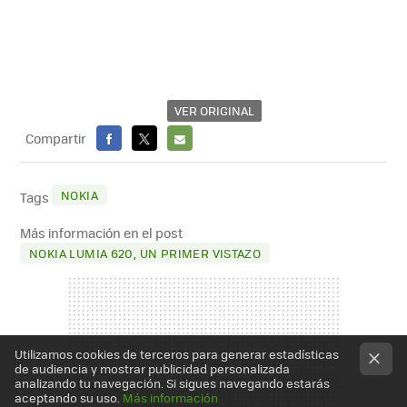
VER ORIGINAL
Compartir
FACEBOOK
X
E-
MAIL
NOKIA
Tags
Más información en el post
NOKIA LUMIA 620, UN PRIMER VISTAZO
Utilizamos cookies de terceros para generar estadísticas
de audiencia y mostrar publicidad personalizada
analizando tu navegación. Si sigues navegando estarás
aceptando su uso.
Más información