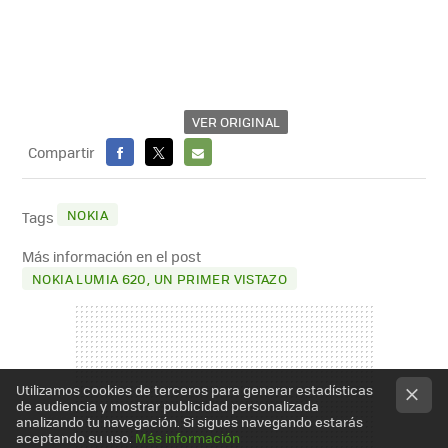
VER ORIGINAL
Compartir
FACEBOOK
X
E-
MAIL
NOKIA
Tags
Más información en el post
NOKIA LUMIA 620, UN PRIMER VISTAZO
Utilizamos cookies de terceros para generar estadísticas
de audiencia y mostrar publicidad personalizada
analizando tu navegación. Si sigues navegando estarás
aceptando su uso.
Más información