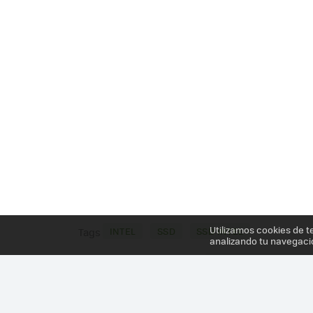
Utilizamos cookies de t
INTEL
SSD
SSD INTEL
Tags
analizando tu navegaci
Más información en el post
INTEL PRESENTA SUS