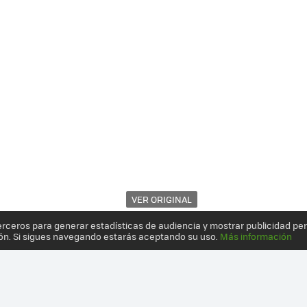
VER ORIGINAL
erceros para generar estadísticas de audiencia y mostrar publicidad pe
ón. Si sigues navegando estarás aceptando su uso.
Más información
 NUEVOS INTEL SSD 510 SERIES, BASTANTE MEJORES PERO NO INCR