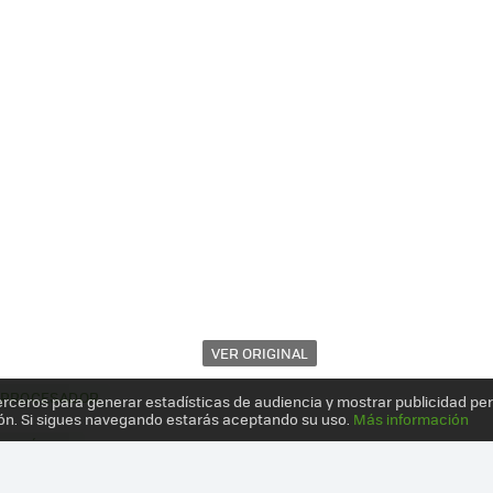
VER ORIGINAL
PROCESADOR
erceros para generar estadísticas de audiencia y mostrar publicidad pe
ón. Si sigues navegando estarás aceptando su uso.
Más información
, ANÁLISIS