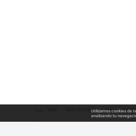
AMD
AMD ATHLON II
CPU
MICRO
Tags
Utilizamos cookies de t
analizando tu navegaci
Más información en el post
AMD ATHLON II X2 250