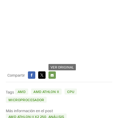
VER ORIGINAL
Compartir
FACEBOOK
X
E-
MAIL
AMD
AMD ATHLON II
CPU
Tags
MICROPROCESADOR
Más información en el post
AMD ATHLON II X2 250, ANÁLISIS