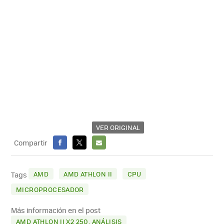
VER ORIGINAL
Compartir
FACEBOOK
X
E-
MAIL
AMD
AMD ATHLON II
CPU
Tags
MICROPROCESADOR
Más información en el post
AMD ATHLON II X2 250, ANÁLISIS