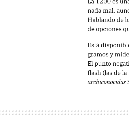
La T200 es un
nada mal, aunq
Hablando de lo
de opciones que
Está disponible
gramos y mide 
El punto negat
flash (las de 
archiconocidas
S