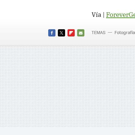
Vía |
ForeverG
TEMAS
Fotografía
FACEBOOK
TWITTER
FLIPBOARD
E-
MAIL