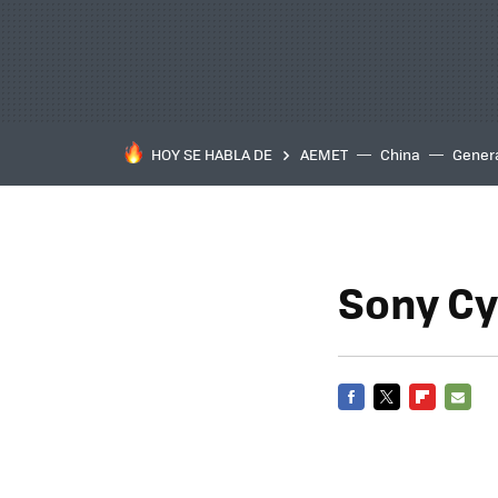
HOY SE HABLA DE
AEMET
China
Gener
Sony Cy
FACEBOOK
TWITTER
FLIPBOARD
E-
MAIL