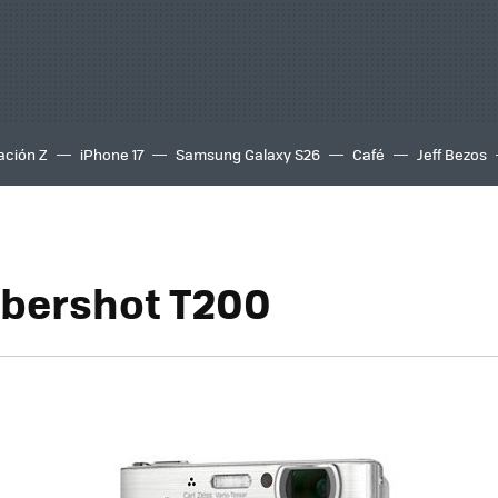
ación Z
iPhone 17
Samsung Galaxy S26
Café
Jeff Bezos
bershot T200