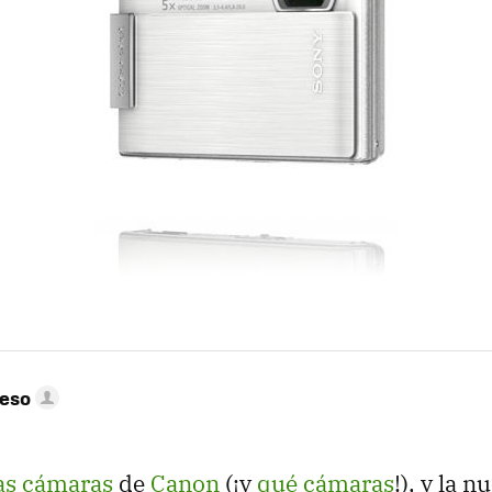
peso
as cámaras
de
Canon
(¡y
qué cámaras
!), y la 