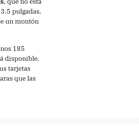
es
, que no está
3.5 pulgadas.
 de un montón
 unos 185
á disponible.
s tarjetas
aras que las