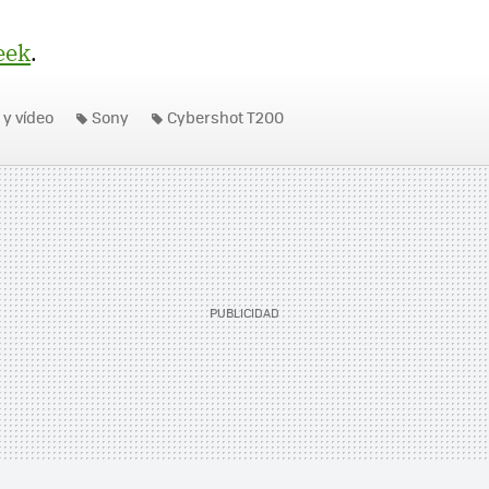
eek
.
 y vídeo
Sony
Cybershot T200