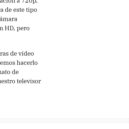
ación a 720p,
a de este tipo
 cámara
en HD, pero
ras de vídeo
ogemos hacerlo
mato de
estro televisor