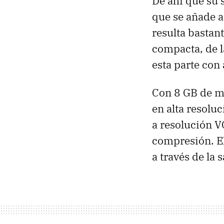
De ahí que su 
que se añade a
resulta bastan
compacta, de l
esta parte con 
Con 8 GB de m
en alta resolu
a resolución
V
compresión. El
a través de la 