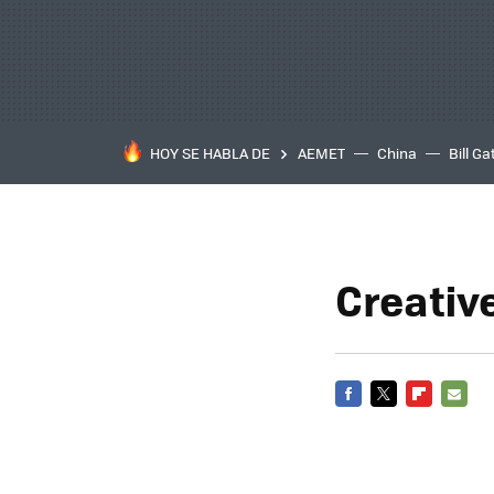
HOY SE HABLA DE
AEMET
China
Bill Ga
Creativ
FACEBOOK
TWITTER
FLIPBOARD
E-
MAIL