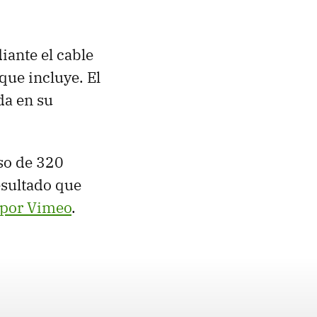
iante el cable
que incluye. El
da en su
so de 320
esultado que
por Vimeo
.