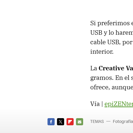
Si preferimos 
USB
y lo harem
cable
USB
, po
interior.
La
Creative V
gramos. En el 
ofrece, aunque
Vía |
epiZENte
TEMAS
Fotografía
FACEBOOK
TWITTER
FLIPBOARD
E-