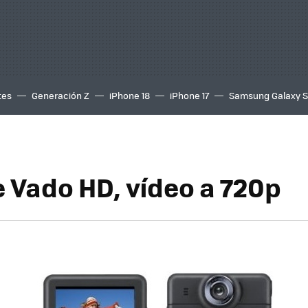
tes
Generación Z
iPhone 18
iPhone 17
Samsung Galaxy 
e Vado HD, vídeo a 720p