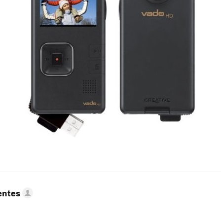
entes