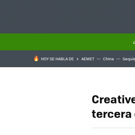
HOY SE HABLA DE
AEMET
China
Sequí
Creative
tercera