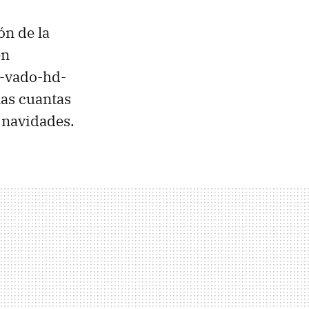
ón de la
en
e-vado-hd-
nas cuantas
s navidades.