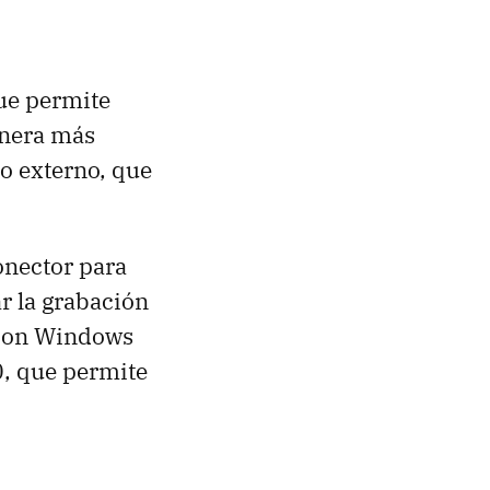
que permite
anera más
no externo, que
nector para
r la grabación
 con Windows
0, que permite