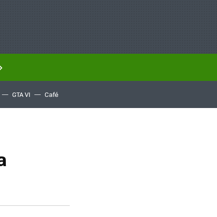
GTA VI
Café
a