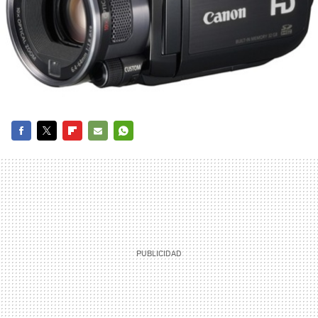
FACEBOOK
TWITTER
FLIPBOARD
E-
WHATSAPP
MAIL