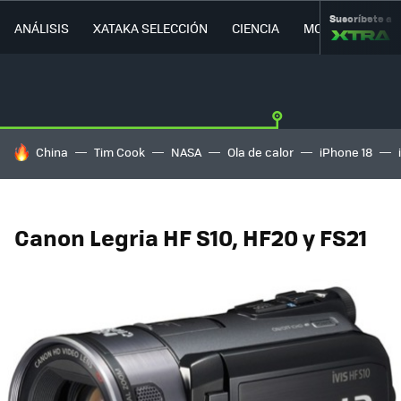
Suscríbete a
ANÁLISIS
XATAKA SELECCIÓN
CIENCIA
MOVILIDAD
HOY SE HABLA DE
China
Tim Cook
NASA
Ola de calor
iPhone 18
Canon Legria HF S10, HF20 y FS21