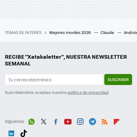
TEMAS DE INTERÉS
Mejores moviles 2026
Claude
Androi
RECIBE "Xatakaletter", NUESTRA NEWSLETTER
SEMANAL
SUSCRIBIR
Suscribiéndote aceptas nuestra
política de privacidad
Síguenos
Wh
Twit
Fac
You
Inst
Tele
RSS
Flip