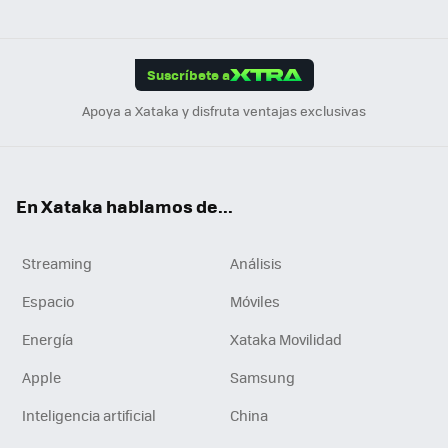
ats
ter
ebo
tub
agr
gra
boa
Link
Tikt
App
ok
e
am
m
rd
edI
ok
Suscríbete a
n
Apoya a Xataka y disfruta ventajas exclusivas
En Xataka hablamos de...
Streaming
Análisis
Espacio
Móviles
Energía
Xataka Movilidad
Apple
Samsung
Inteligencia artificial
China