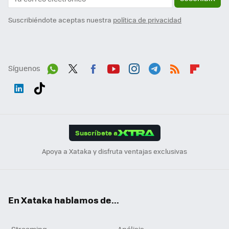
Suscribiéndote aceptas nuestra
política de privacidad
Síguenos
Wh
Twit
Fac
You
Inst
Tele
RSS
Flip
ats
ter
ebo
tub
agr
gra
boa
Link
Tikt
App
ok
e
am
m
rd
edI
ok
Suscríbete a
n
Apoya a Xataka y disfruta ventajas exclusivas
En Xataka hablamos de...