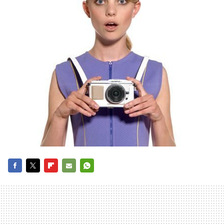
FACEBOOK
TWITTER
FLIPBOARD
E-
WHATSAPP
MAIL