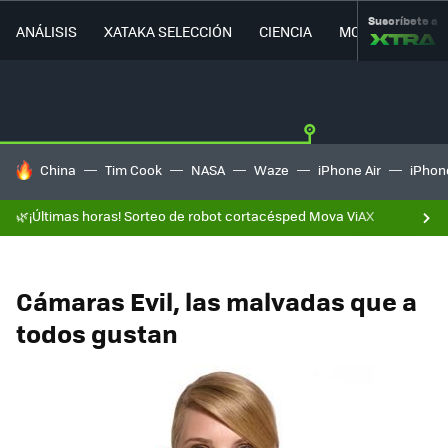
Suscríbete a
ANÁLISIS
XATAKA SELECCIÓN
CIENCIA
MOVILIDAD
HOY SE HABLA DE
China
Tim Cook
NASA
Waze
iPhone Air
iPhone
🌿¡Últimas horas! Sorteo de robot cortacésped Mova ViAX
Cámaras Evil, las malvadas que a
todos gustan