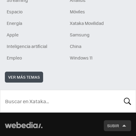
Streaming
Análisis
Espacio
Móviles
Energía
Xataka Movilidad
Apple
Samsung
Inteligencia artificial
China
Empleo
Windows 11
VER MÁS TEMAS
BUSCA
SUBIR