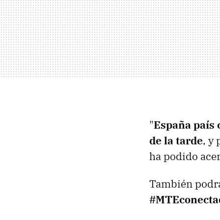
"
España país 
de la tarde
, y
ha podido ace
También podrá
#MTEconecta