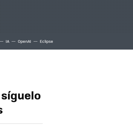
IA
OpenAI
Eclipse
 síguelo
s