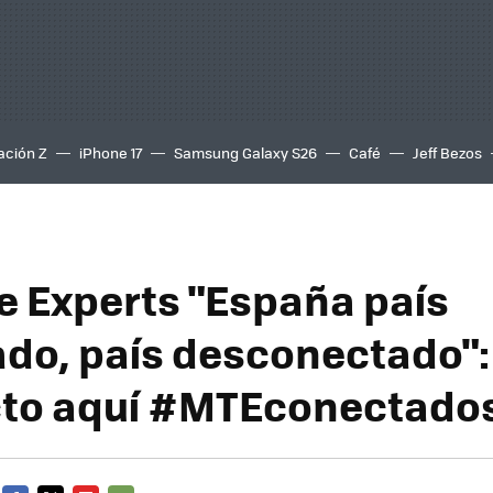
ación Z
iPhone 17
Samsung Galaxy S26
Café
Jeff Bezos
e Experts "España país
do, país desconectado":
cto aquí #MTEconectado