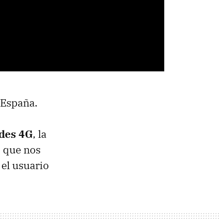
 España.
edes 4G
, la
o que nos
 el usuario