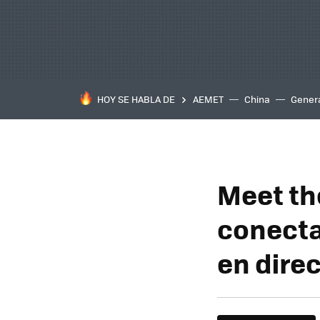
HOY SE HABLA DE
AEMET
China
Gener
Meet th
conecta
en dire