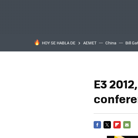
HOY SE HABLA DE
AEMET
China
Bill Ga
E3 2012,
confere
FACEBOOK
TWITTER
FLIPBOARD
E-