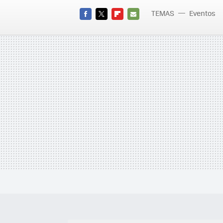
TEMAS
Eventos
FACEBOOK
TWITTER
FLIPBOARD
E-
MAIL