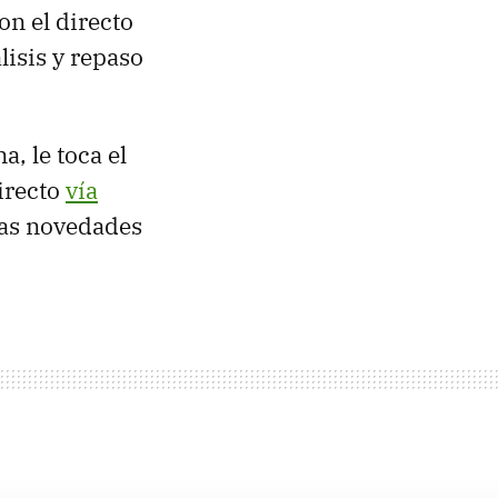
on el directo
lisis y repaso
a, le toca el
irecto
vía
 las novedades