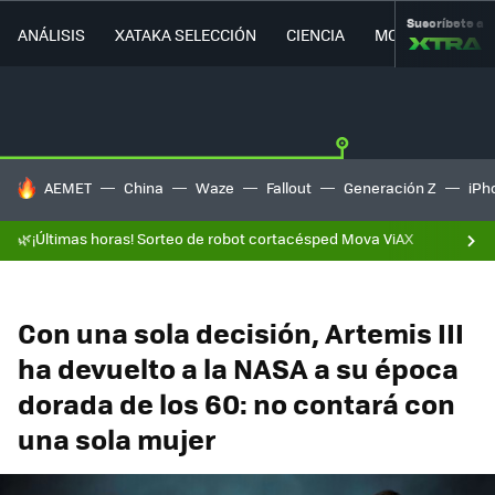
Suscríbete a
ANÁLISIS
XATAKA SELECCIÓN
CIENCIA
MOVILIDAD
HOY SE HABLA DE
AEMET
China
Waze
Fallout
Generación Z
iPh
🌿¡Últimas horas! Sorteo de robot cortacésped Mova ViAX
Con una sola decisión, Artemis III
ha devuelto a la NASA a su época
dorada de los 60: no contará con
una sola mujer