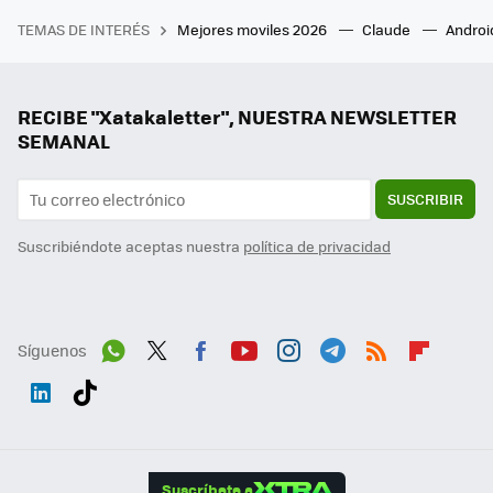
TEMAS DE INTERÉS
Mejores moviles 2026
Claude
Androi
RECIBE "Xatakaletter", NUESTRA NEWSLETTER
SEMANAL
SUSCRIBIR
Suscribiéndote aceptas nuestra
política de privacidad
Síguenos
Wh
Twit
Fac
You
Inst
Tele
RSS
Flip
ats
ter
ebo
tub
agr
gra
boa
Link
Tikt
App
ok
e
am
m
rd
edI
ok
Suscríbete a