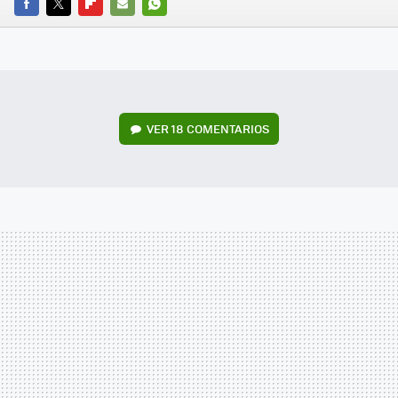
FACEBOOK
TWITTER
FLIPBOARD
E-
WHATSAPP
MAIL
VER
18 COMENTARIOS