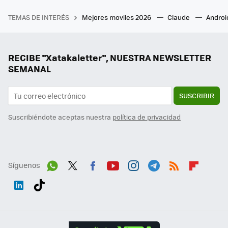
TEMAS DE INTERÉS
Mejores moviles 2026
Claude
Androi
RECIBE "Xatakaletter", NUESTRA NEWSLETTER
SEMANAL
SUSCRIBIR
Suscribiéndote aceptas nuestra
política de privacidad
Síguenos
Wh
Twit
Fac
You
Inst
Tele
RSS
Flip
ats
ter
ebo
tub
agr
gra
boa
Link
Tikt
App
ok
e
am
m
rd
edI
ok