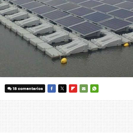
18 comentarios
FACEBOOK
TWITTER
FLIPBOARD
E-
WHATSAPP
MAIL