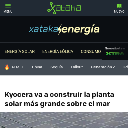
MENÚ
NUEVO
Suscríbete a
ENERGÍA SOLAR
ENERGÍA EÓLICA
CONSUMO ENERGÉTICO
HOY SE HABLA DE
AEMET
China
Sequía
Fallout
Generación Z
iP
Kyocera va a construir la planta
solar más grande sobre el mar