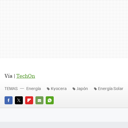
Vía |
TechOn
TEMAS
Energía
Kyocera
Japón
Energía Solar
FACEBOOK
TWITTER
FLIPBOARD
E-
WHATSAPP
MAIL