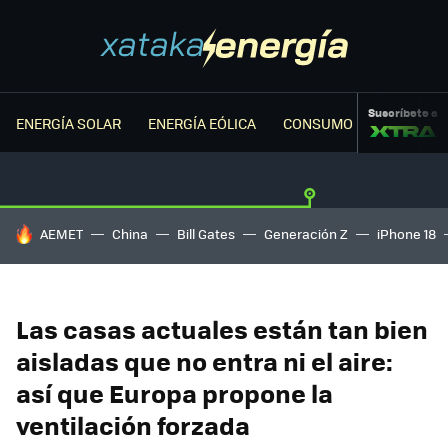
Suscríbete a
ENERGÍA SOLAR
ENERGÍA EÓLICA
CONSUMO ENERGÉTICO
HOY SE HABLA DE
AEMET
China
Bill Gates
Generación Z
iPhone 18
Las casas actuales están tan bien
aisladas que no entra ni el aire:
así que Europa propone la
ventilación forzada