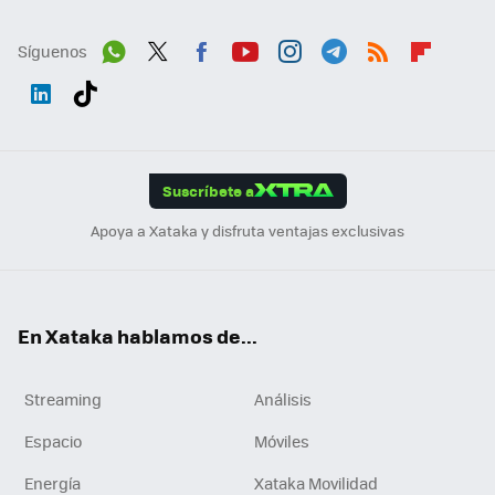
Síguenos
Wh
Twit
Fac
You
Inst
Tele
RSS
Flip
ats
ter
ebo
tub
agr
gra
boa
Link
Tikt
App
ok
e
am
m
rd
edI
ok
Suscríbete a
n
Apoya a Xataka y disfruta ventajas exclusivas
En Xataka hablamos de...
Streaming
Análisis
Espacio
Móviles
Energía
Xataka Movilidad