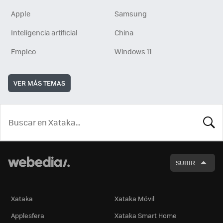
Apple
Samsung
Inteligencia artificial
China
Empleo
Windows 11
VER MÁS TEMAS
BUSCA
SUBIR
Xataka
Xataka Móvil
Applesfera
Xataka Smart Home