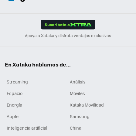
ats
ter
ebo
tub
agr
gra
boa
Link
Tikt
App
ok
e
am
m
rd
edI
ok
Suscríbete a
n
Apoya a Xataka y disfruta ventajas exclusivas
En Xataka hablamos de...
Streaming
Análisis
Espacio
Móviles
Energía
Xataka Movilidad
Apple
Samsung
Inteligencia artificial
China