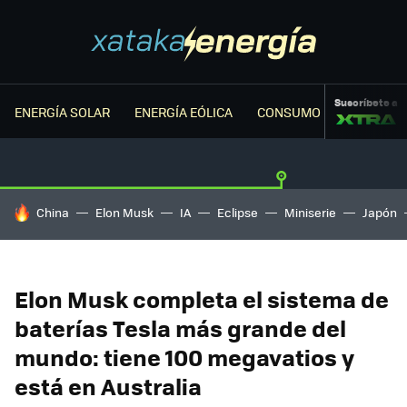
Suscríbete a
ENERGÍA SOLAR
ENERGÍA EÓLICA
CONSUMO ENERGÉTICO
HOY SE HABLA DE
China
Elon Musk
IA
Eclipse
Miniserie
Japón
Elon Musk completa el sistema de
baterías Tesla más grande del
mundo: tiene 100 megavatios y
está en Australia