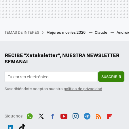
TEMAS DE INTERÉS
Mejores moviles 2026
Claude
Androi
RECIBE "Xatakaletter", NUESTRA NEWSLETTER
SEMANAL
SUSCRIBIR
Suscribiéndote aceptas nuestra
política de privacidad
Síguenos
Wh
Twit
Fac
You
Inst
Tele
RSS
Flip