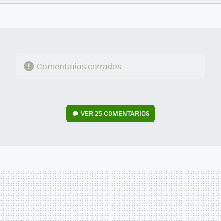
FACEBOOK
TWITTER
FLIPBOARD
E-
WHATSAPP
MAIL
Comentarios cerrados
VER
25 COMENTARIOS