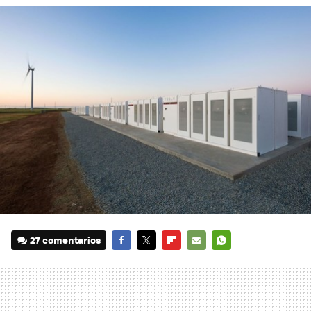
27 comentarios
FACEBOOK
TWITTER
FLIPBOARD
E-
WHATSAPP
MAIL