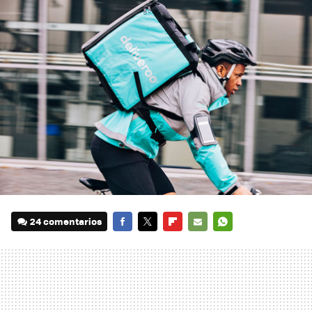
24 comentarios
FACEBOOK
TWITTER
FLIPBOARD
E-
WHATSAPP
MAIL