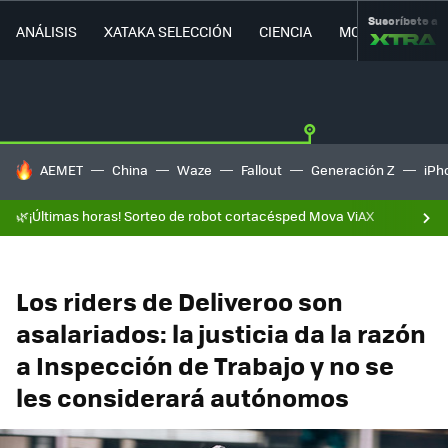
Suscríbete a
ANÁLISIS
XATAKA SELECCIÓN
CIENCIA
MOVILIDAD
HOY SE HABLA DE
AEMET
China
Waze
Fallout
Generación Z
iPh
🌿¡Últimas horas! Sorteo de robot cortacésped Mova ViAX
Los riders de Deliveroo son
asalariados: la justicia da la razón
a Inspección de Trabajo y no se
les considerará autónomos