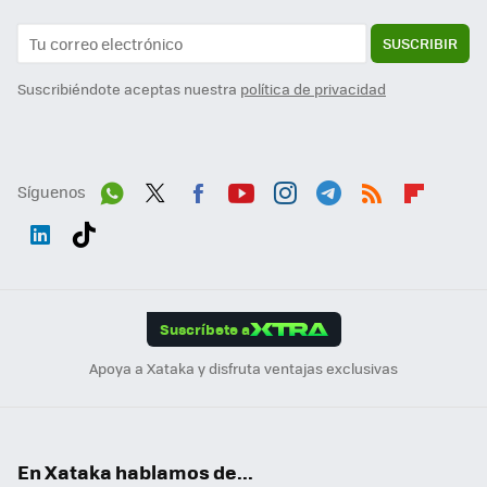
SUSCRIBIR
Suscribiéndote aceptas nuestra
política de privacidad
Síguenos
Wh
Twit
Fac
You
Inst
Tele
RSS
Flip
ats
ter
ebo
tub
agr
gra
boa
Link
Tikt
App
ok
e
am
m
rd
edI
ok
Suscríbete a
n
Apoya a Xataka y disfruta ventajas exclusivas
En Xataka hablamos de...