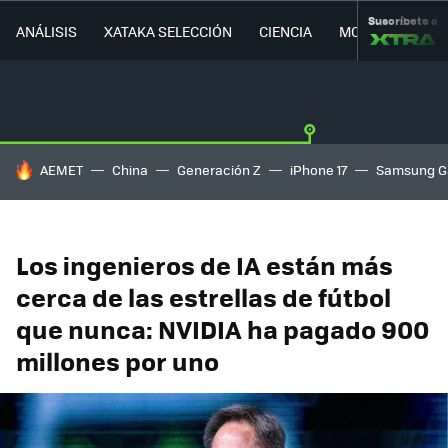
Suscríbete a
ANÁLISIS
XATAKA SELECCIÓN
CIENCIA
MOVILIDAD
HOY SE HABLA DE
AEMET
China
Generación Z
iPhone 17
Samsung G
Los ingenieros de IA están más
cerca de las estrellas de fútbol
que nunca: NVIDIA ha pagado 900
millones por uno