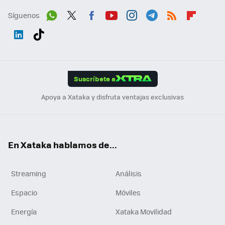
Síguenos
Wh
Twit
Fac
You
Inst
Tele
RSS
Flip
ats
ter
ebo
tub
agr
gra
boa
Link
Tikt
App
ok
e
am
m
rd
edI
ok
Suscríbete a
n
Apoya a Xataka y disfruta ventajas exclusivas
En Xataka hablamos de...
Streaming
Análisis
Espacio
Móviles
Energía
Xataka Movilidad