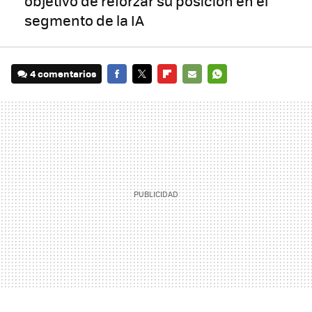
objetivo de reforzar su posición en el
segmento de la IA
4 comentarios
FACEBOOK
TWITTER
FLIPBOARD
E-
WHATSAPP
MAIL