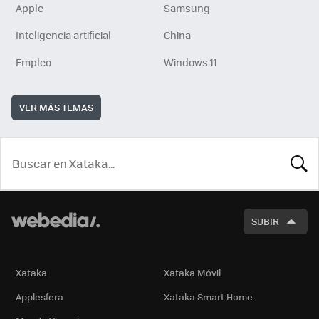
Apple
Samsung
Inteligencia artificial
China
Empleo
Windows 11
VER MÁS TEMAS
BUSCA
SUBIR
Xataka
Xataka Móvil
Applesfera
Xataka Smart Home