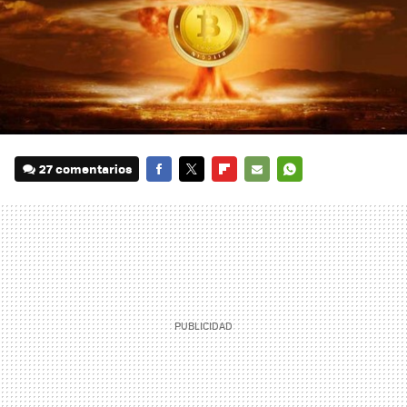
27 comentarios
FACEBOOK
TWITTER
FLIPBOARD
E-
WHATSAPP
MAIL