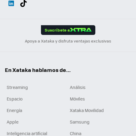
Wh
Twit
Fac
You
Inst
Tele
RSS
Flip
ats
ter
ebo
tub
agr
gra
boa
Link
Tikt
App
ok
e
am
m
rd
edI
ok
Suscríbete a
n
Apoya a Xataka y disfruta ventajas exclusivas
En Xataka hablamos de...
Streaming
Análisis
Espacio
Móviles
Energía
Xataka Movilidad
Apple
Samsung
Inteligencia artificial
China