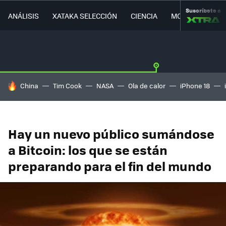
Suscríbete a
ANÁLISIS
XATAKA SELECCIÓN
CIENCIA
MOVILIDAD
HOY SE HABLA DE
China
Tim Cook
NASA
Ola de calor
iPhone 18
Hay un nuevo público sumándose
a Bitcoin: los que se están
preparando para el fin del mundo