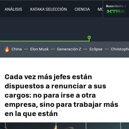
Suscríbete a
ANÁLISIS
XATAKA SELECCIÓN
CIENCIA
MOVILIDAD
HOY SE HABLA DE
China
Elon Musk
Generación Z
Eclipse
Christoph
Cada vez más jefes están
dispuestos a renunciar a sus
cargos: no para irse a otra
empresa, sino para trabajar más
en la que están