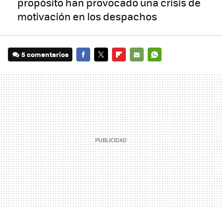
propósito han provocado una crisis de
motivación en los despachos
5 comentarios
FACEBOOK
TWITTER
FLIPBOARD
E-
WHATSAPP
MAIL