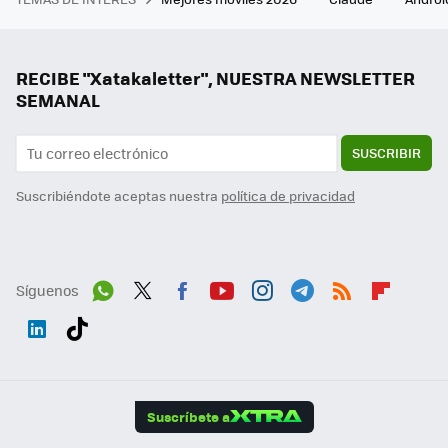
RECIBE "Xatakaletter", NUESTRA NEWSLETTER
SEMANAL
SUSCRIBIR
Suscribiéndote aceptas nuestra
política de privacidad
Síguenos
Wh
Twit
Fac
You
Inst
Tele
RSS
Flip
ats
ter
ebo
tub
agr
gra
boa
Link
Tikt
App
ok
e
am
m
rd
edI
ok
Suscríbete a
n