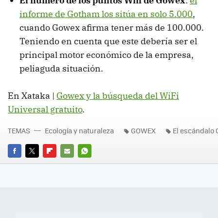
El número de los puntos Wifi de Gowex
:
el
informe de Gotham los sitúa en solo 5.000
,
cuando Gowex afirma tener más de 100.000.
Teniendo en cuenta que este debería ser el
principal motor económico de la empresa,
peliaguda situación.
En Xataka |
Gowex y la búsqueda del WiFi
Universal gratuito
.
TEMAS
Ecología y naturaleza
GOWEX
El escándalo
FACEBOOK
TWITTER
FLIPBOARD
E-
WHATSAPP
MAIL