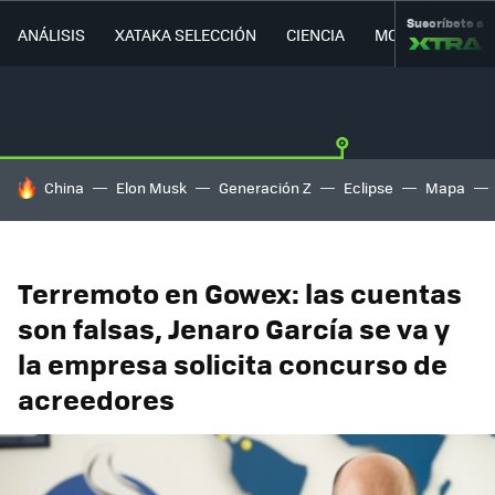
Suscríbete a
ANÁLISIS
XATAKA SELECCIÓN
CIENCIA
MOVILIDAD
HOY SE HABLA DE
China
Elon Musk
Generación Z
Eclipse
Mapa
Terremoto en Gowex: las cuentas
son falsas, Jenaro García se va y
la empresa solicita concurso de
acreedores