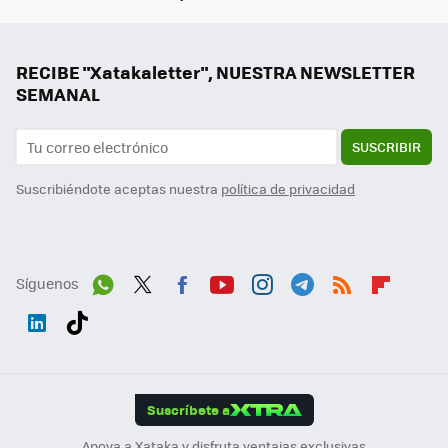
RECIBE "Xatakaletter", NUESTRA NEWSLETTER
SEMANAL
SUSCRIBIR
Suscribiéndote aceptas nuestra
política de privacidad
Síguenos
Wh
Twit
Fac
You
Inst
Tele
RSS
Flip
ats
ter
ebo
tub
agr
gra
boa
Link
Tikt
App
ok
e
am
m
rd
edI
ok
Suscríbete a
n
Apoya a Xataka y disfruta ventajas exclusivas