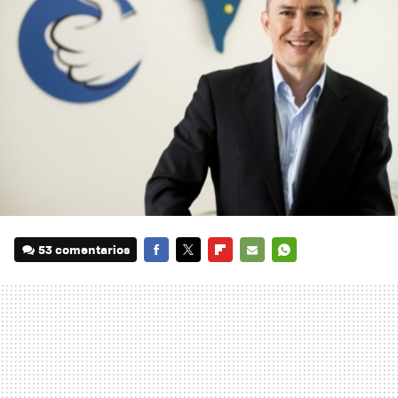
53 comentarios
FACEBOOK
TWITTER
FLIPBOARD
E-
WHATSAPP
MAIL